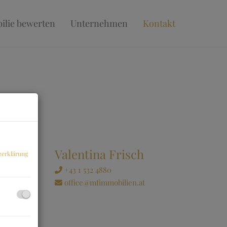
ilie bewerten
Unternehmen
Kontakt
Valentina Frisch
zerklärung
+43 1 532 4880
office@mfimmobilien.at