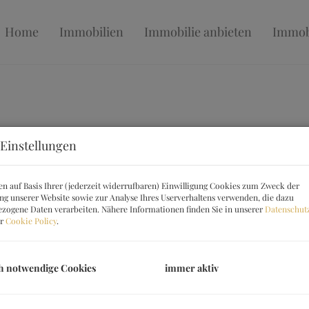
Home
Immobilien
Immobilie anbieten
Immob
Einstellungen
n auf Basis Ihrer (jederzeit widerrufbaren) Einwilligung Cookies zum Zweck der
ng unserer Website sowie zur Analyse Ihres Userverhaltens verwenden, die dazu
h
Patricia Frisch
zogene Daten verarbeiten. Nähere Informationen finden Sie in unserer
Datenschut
er
Cookie Policy
.
+43 1 532 4880
office@mfimmobilien.at
h notwendige Cookies
immer aktiv