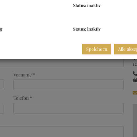
Status: inaktiv
ng
Status: inaktiv
A
Speichern
Alle akze
1
Vorname
Telefon