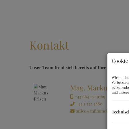
Kontakt
Cookie 
Unser Team freut sich bereits auf Ihre Anfrage!
Wir möchte
Verbesseru
Mag. Markus Frisc
personenbe
und unser
+43 664 152 9769
+43 1 532 4880
office@mfimmobilien.at
Technisc