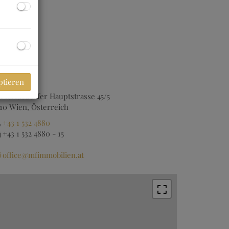
dresse
ptieren
Floridsdorfer Hauptstrasse 45/5
210 Wien, Österreich
+43 1 532 4880
+43 1 532 4880 - 15
office@mfimmobilien.at